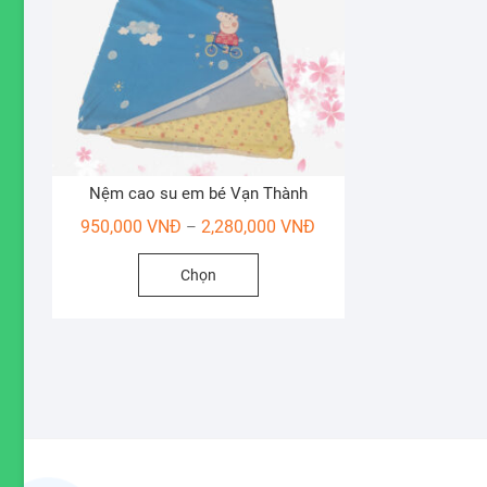
Nệm cao su em bé Vạn Thành
Khoảng
950,000
VNĐ
2,280,000
VNĐ
–
giá:
Sản
Chọn
từ
phẩm
950,000 VNĐ
này
đến
có
2,280,000 VNĐ
nhiều
biến
thể.
Các
tùy