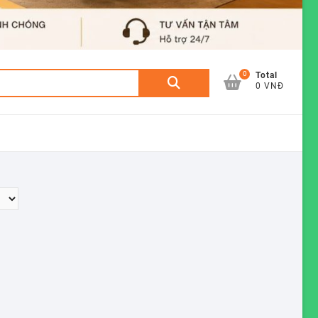
0
Tìm
Total
0 VNĐ
kiếm: