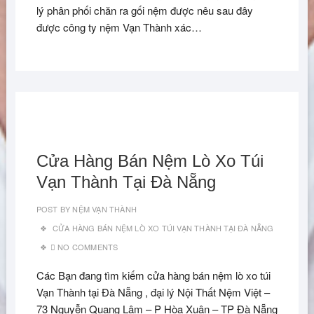
lý phân phối chăn ra gối nệm được nêu sau đây
được công ty nệm Vạn Thành xác…
Cửa Hàng Bán Nệm Lò Xo Túi
Vạn Thành Tại Đà Nẵng
POST BY
NỆM VẠN THÀNH
CỬA HÀNG BÁN NỆM LÒ XO TÚI VẠN THÀNH TẠI ĐÀ NẴNG
NO COMMENTS
Các Bạn đang tìm kiếm cửa hàng bán nệm lò xo túi
Vạn Thành tại Đà Nẵng , đại lý Nội Thất Nệm Việt –
73 Nguyễn Quang Lâm – P Hòa Xuân – TP Đà Nẵng