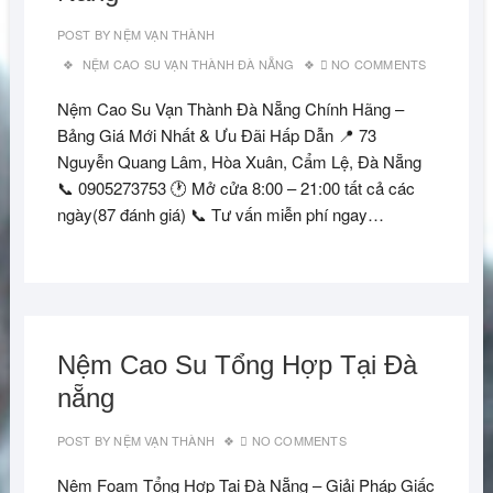
POST BY
NỆM VẠN THÀNH
NỆM CAO SU VẠN THÀNH ĐÀ NẴNG
NO COMMENTS
Nệm Cao Su Vạn Thành Đà Nẵng Chính Hãng –
Bảng Giá Mới Nhất & Ưu Đãi Hấp Dẫn 📍 73
Nguyễn Quang Lâm, Hòa Xuân, Cẩm Lệ, Đà Nẵng
📞 0905273753 🕐 Mở cửa 8:00 – 21:00 tất cả các
ngày(87 đánh giá) 📞 Tư vấn miễn phí ngay…
Nệm Cao Su Tổng Hợp Tại Đà
nẵng
POST BY
NỆM VẠN THÀNH
NO COMMENTS
Nệm Foam Tổng Hợp Tại Đà Nẵng – Giải Pháp Giấc