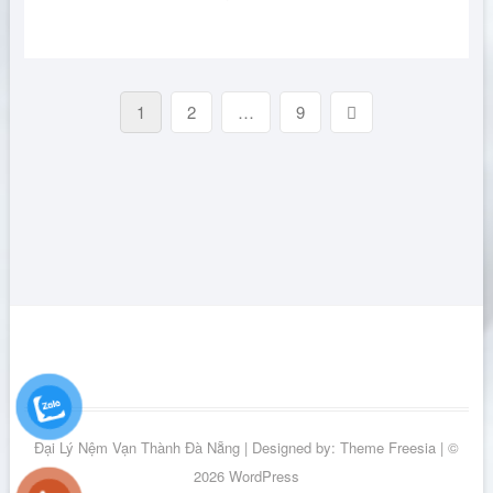
Phân
Page
Page
Page
Next
1
2
…
9
page
trang
bài
viết
Đại Lý Nệm Vạn Thành Đà Nẵng
| Designed by:
Theme Freesia
| ©
2026
WordPress