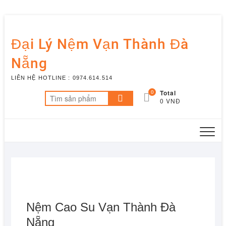
Skip
to
Đại Lý Nệm Vạn Thành Đà
content
Nẵng
LIÊN HỆ HOTLINE : 0974.614.514
0
Total
Tìm
0 VNĐ
kiếm:
Nệm Cao Su Vạn Thành Đà
Nẵng