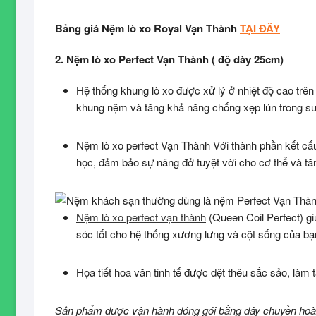
Bảng giá Nệm lò xo Royal Vạn Thành
TẠI ĐÂY
2. Nệm lò xo Perfect Vạn Thành ( độ dày 25cm)
Hệ thống khung lò xo được xử lý ở nhiệt độ cao trê
khung nệm và tăng khả năng chống xẹp lún trong suố
Nệm lò xo perfect Vạn Thành Với thành phần kết cấu 
học, đảm bảo sự nâng đở tuyệt vời cho cơ thể và tăn
Nệm lò xo perfect vạn thành
(Queen Coil Perfect) g
sóc tốt cho hệ thống xương lưng và cột sống của bạ
Họa tiết hoa văn tinh tế được dệt thêu sắc sảo, làm
Sản phẩm được vận hành đóng gói bằng dây chuyền hoàn