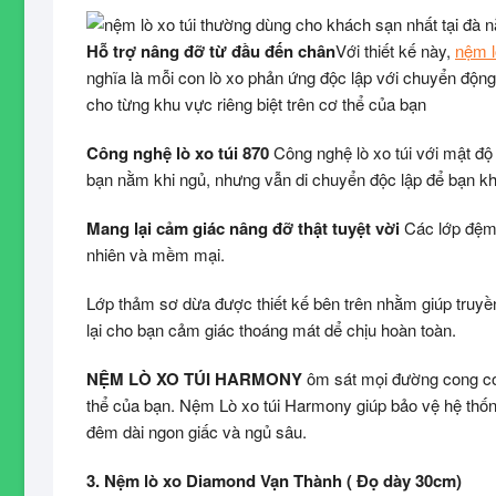
Hỗ trợ nâng đỡ từ đầu đến chân
Với thiết kế này,
nệm l
nghĩa là mỗi con lò xo phản ứng độc lập với chuyển động
cho từng khu vực riêng biệt trên cơ thể của bạn
Công nghệ lò xo túi 870
Công nghệ lò xo túi với mật độ 
bạn nằm khi ngủ, nhưng vẫn di chuyển độc lập để bạn k
Mang lại cảm giác nâng đỡ thật tuyệt vời
Các lớp đệm 
nhiên và mềm mại.
Lớp thảm sơ dừa được thiết kế bên trên nhằm giúp truyền
lại cho bạn cảm giác thoáng mát dể chịu hoàn toàn.
NỆM LÒ XO TÚI HARMONY
ôm sát mọi đường cong cơ 
thể của bạn. Nệm Lò xo túi Harmony giúp bảo vệ hệ thố
đêm dài ngon giấc và ngủ sâu.
3. Nệm lò xo Diamond Vạn Thành ( Đọ dày 30cm)