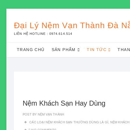
Skip
to
Đại Lý Nệm Vạn Thành Đà N
content
LIÊN HỆ HOTLINE : 0974.614.514
TRANG CHỦ
SẢN PHẨM
TIN TỨC
THAN
Nệm Khách Sạn Hay Dùng
POST BY
NỆM VẠN THÀNH
CÁC LOẠI NỆM KHÁCH SẠN THƯỜNG DÙNG LÀ GÌ
,
NỆM KHÁCH
NO COMMENTS