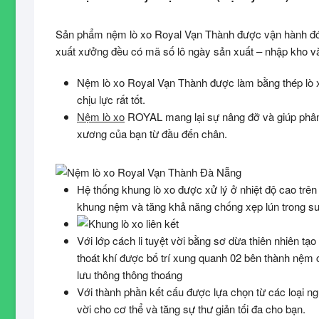
Sản phẩm nệm lò xo Royal Vạn Thành được vận hành đón
xuất xưởng đều có mã số lô ngày sản xuất – nhập kho v
Nệm lò xo Royal Vạn Thành được làm bằng thép lò x
chịu lực rất tốt.
Nệm lò xo
ROYAL mang lại sự nâng đỡ và giúp phân 
xương của bạn từ đầu đến chân.
Hệ thống khung lò xo được xử lý ở nhiệt độ cao trê
khung nệm và tăng khả năng chống xẹp lún trong suố
Với lớp cách li tuyệt vời bằng sơ dừa thiên nhiên tạ
thoát khí được bố trí xung quanh 02 bên thành nệm
lưu thông thông thoáng
Với thành phần kết cấu được lựa chọn từ các loại ng
vời cho cơ thể và tăng sự thư giản tối đa cho bạn.