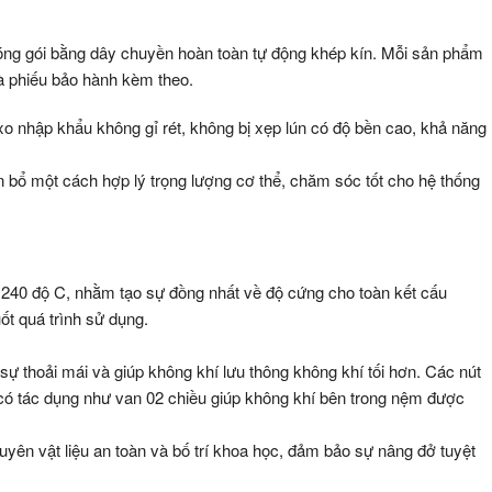
g gói bằng dây chuyền hoàn toàn tự động khép kín. Mỗi sản phẩm
à phiếu bảo hành kèm theo.
o nhập khẩu không gỉ rét, không bị xẹp lún có độ bền cao, khả năng
bổ một cách hợp lý trọng lượng cơ thể, chăm sóc tốt cho hệ thống
n 240 độ C, nhằm tạo sự đồng nhất về độ cứng cho toàn kết cấu
t quá trình sử dụng.
o sự thoải mái và giúp không khí lưu thông không khí tối hơn. Các nút
 có tác dụng như van 02 chiều giúp không khí bên trong nệm được
uyên vật liệu an toàn và bố trí khoa học, đảm bảo sự nâng đở tuyệt