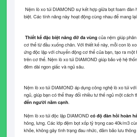
Nệm lò xo túi DIAMOND sự kết hợp giữa bọt foam đàn hồ
biệt. Các tính năng này hoạt động cùng nhau để mang lại 
Thiết kế đặc biệt nâng đỡ đa vùng
của nệm giúp phân 
cơ thể từ đầu xuống chân. Với thiết kế này, mỗi con lò xo
ứng độc lập với chuyển động cơ thể của bạn, tạo ra một 
trên cơ thể. Nệm lò xo túi DIAMOND giúp bảo vệ hệ thố
đêm dài ngon giấc và ngủ sâu.
Nệm lò xo túi DIAMOND áp dụng công nghệ lò xo túi với m
ngủ, giúp bạn có thể thay đổi nhiều tư thế ngủ một cách 
đến người nằm cạnh
.
Nệm lò xo túi độc lập DIAMOND
có độ đàn hồi hoàn hả
hông, lưng. Các lớp đệm bọt xốp tỷ trọng cao 40k/m3 cù
khỏe, không gây tình trạng đau nhức, đảm bảo lưu thông