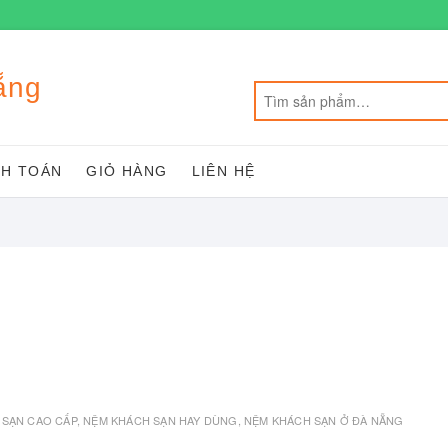
ẵng
H TOÁN
GIỎ HÀNG
LIÊN HỆ
 SẠN CAO CẤP
,
NỆM KHÁCH SẠN HAY DÙNG
,
NỆM KHÁCH SẠN Ở ĐÀ NẴNG