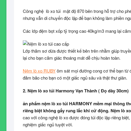
Công nghệ lò xo túi mật độ 870 bên trong hỗ trợ cho phép
nhưng vẫn di chuyển độc lập để bạn không làm phiền ng
Các lớp đệm bọt xốp tỷ trọng cao 40kg/m3 mang lại cảm
Lớp thảm sơ dừa được thiết kế bên trên nhằm giúp truyề
lại cho bạn cảm giác thoáng mát dễ chịu hoàn toàn.
Nệm lò xo RUBY
ôm sát mọi đường cong cơ thể bạn từ đ
đảm bảo cho bạn có một giấc ngủ sâu và thật thư giãn.
2. Nệm lò xo túi Harmony Vạn Thành ( Đọ dày 30cm)
ản phẩm nệm lò xo túi HARMONY mềm mại thông thoán
riêng biệt không gấy rung lắc khi cử động. Nệm lò
cao với công nghệ lò xo được đóng túi độc lập riêng biệt
nghiệm giấc ngủ tuyệt vời.