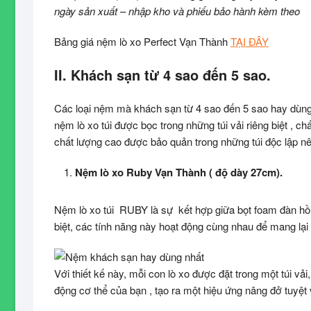
ngày sản xuất – nhập kho và phiếu bảo hành kèm theo
Bảng giá nệm lò xo Perfect Vạn Thành
TẠI ĐÂY
II. Khách sạn từ 4 sao đến 5 sao.
Các loại nệm mà khách sạn từ 4 sao đến 5 sao hay dùng 
nệm lò xo túi được bọc trong những túi vải riêng biệt , 
chất lượng cao được bảo quản trong những túi độc lập nên
Nệm lò xo Ruby Vạn Thành ( độ dày 27cm).
Nệm lò xo túi RUBY là sự kết hợp giữa bọt foam đàn hồi 
biệt, các tính năng này hoạt động cùng nhau để mang lại 
Với thiết kế này, mỗi con lò xo được đặt trong một túi vả
động cơ thể của bạn , tạo ra một hiệu ứng nâng đở tuyệt