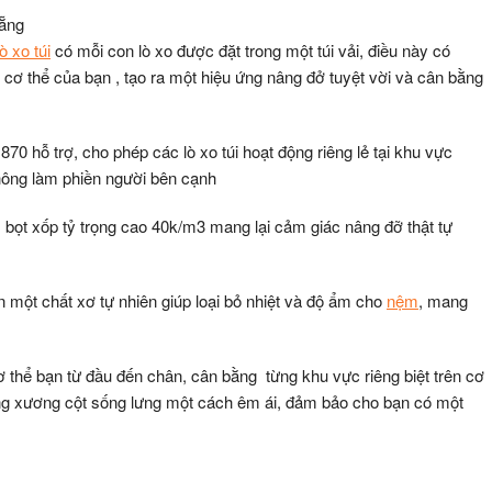
ò xo túi
có mỗi con lò xo được đặt trong một túi vải, điều này có
 cơ thể của bạn , tạo ra một hiệu ứng nâng đở tuyệt vời và cân bằng
870 hỗ trợ, cho phép các lò xo túi hoạt động riêng lẻ tại khu vực
hông làm phiền người bên cạnh
bọt xốp tỷ trọng cao 40k/m3 mang lại cảm giác nâng đỡ thật tự
 một chất xơ tự nhiên giúp loại bỏ nhiệt và độ ẩm cho
nệm
, mang
thể bạn từ đầu đến chân, cân bằng từng khu vực riêng biệt trên cơ
ng xương cột sống lưng một cách êm ái, đảm bảo cho bạn có một