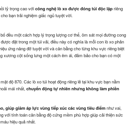
i tỷ trọng cao với
công nghệ
lò xo được đóng túi độc lập
riêng
cho bạn trải nghiệm giấc ngủ tuyệt vời.
bố đều một cách hợp lý trọng lượng cơ thể, ôm sát mọi đường cong
 được đặt trong một túi vải, điều này có nghĩa là mỗi con lò xo phản
hiệu ứng nâng đỡ tuyệt vời và cân bằng cho từng khu vực riêng biệt
ng xương cột sống lưng một cách êm ái, đảm bảo cho bạn có một
ật độ 870. Các lò xo túi hoạt động riêng lẻ tại khu vực bạn nằm
thoải mái nhất,
chuyển động tự nhiên nhưng không làm phiền
o, giúp giảm áp lực vùng tiếp xúc các vùng tiêu điểm
như vai,
ng với tính toán cân bằng độ cứng mềm phù hợp giúp cải thiện sức
 máu hiệu quả nhất.