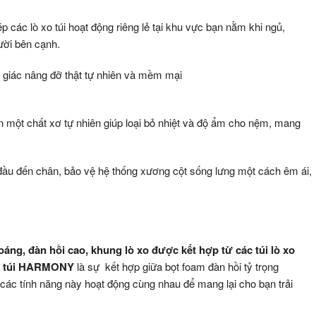
 các lò xo túi hoạt động riêng lẻ tại khu vực bạn nằm khi ngủ,
ười bên cạnh.
 giác nâng đỡ thật tự nhiên và mềm mại
n một chất xơ tự nhiên giúp loại bỏ nhiệt và độ ẩm cho nệm, mang
ầu đến chân, bảo vệ hệ thống xương cột sống lưng một cách êm ái,
g, đàn hồi cao, khung lò xo được kết hợp từ các túi lò xo
 xo túi HARMONY
là sự kết hợp giữa bọt foam đàn hồi tỷ trọng
, các tính năng này hoạt động cùng nhau để mang lại cho bạn trải