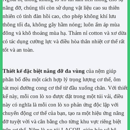
nâng đỡ, chúng tôi còn sử dụng vật liệu cao su thiên
nhiên có tính đàn hồi cao, cho phép không khí lưu
thông tối đa, không gây hầm nóng; luôn ấm áp mùa
đông và khô thoáng mùa hạ. Thảm nỉ cotton và xơ dừa
có tác dụng cường lực và điều hòa thân nhiệt cơ thể rất
tốt và an toàn.
Thiết kế đặc biệt nâng đỡ đa vùng
của nệm giúp
phân bố đều một cách hợp lý trọng lượng cơ thể, ôm
sát mọi đường cong cơ thể từ đầu xuống chân. Với thiết
kế này, mỗi con lò xo được đặt trong một túi vải, điều
này có nghĩa là mỗi con lò xo phản ứng độc lập với
chuyển động cơ thể của bạn, tạo ra một hiệu ứng nâng
đỡ tuyệt vời và cân bằng cho từng khu vực riêng biệt
trên cơ thể. Nệm lò xo túi LACOIL giúp bảo vệ hệ