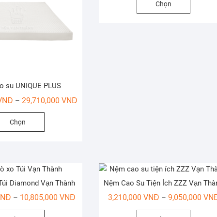
Chọn
phẩm
này
có
nhiều
biến
thể.
Các
o su UNIQUE PLUS
tùy
Khoảng
VNĐ
29,710,000
VNĐ
–
chọn
giá:
có
Sản
Chọn
từ
thể
phẩm
18,380,000 VNĐ
được
này
đến
chọn
có
29,710,000 VNĐ
trên
nhiều
trang
biến
Túi Diamond Vạn Thành
Nệm Cao Su Tiện Ích ZZZ Vạn Thà
sản
thể.
phẩm
Khoảng
Các
VNĐ
10,805,000
VNĐ
3,210,000
VNĐ
9,050,000
VN
–
–
giá:
tùy
Sản
Sản