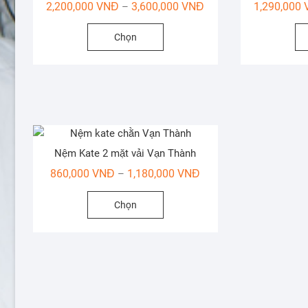
tùy
Khoảng
2,200,000
VNĐ
3,600,000
VNĐ
1,290,000
–
chọn
giá:
Sản
có
Chọn
từ
phẩm
thể
2,200,000 VNĐ
này
được
đến
có
chọn
3,600,000 VNĐ
nhiều
trên
biến
trang
thể.
sản
Các
phẩm
Nệm Kate 2 mặt vải Vạn Thành
tùy
Khoảng
860,000
VNĐ
1,180,000
VNĐ
–
chọn
giá:
có
Sản
Chọn
từ
thể
phẩm
860,000 VNĐ
được
này
đến
chọn
có
1,180,000 VNĐ
trên
nhiều
trang
biến
sản
thể.