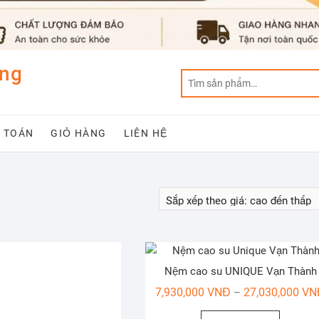
ẵng
 TOÁN
GIỎ HÀNG
LIÊN HỆ
Nệm cao su UNIQUE Vạn Thành
7,930,000
VNĐ
27,030,000
VN
–
Sản