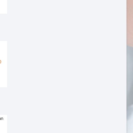
từ
4,440,000 VNĐ
đến
6,380,000 VNĐ
Khoảng
Đ
giá:
từ
2,983,000 VNĐ
đến
3,763,000 VNĐ