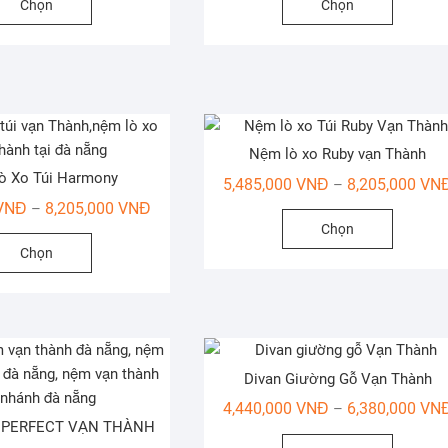
Chọn
Chọn
từ
chọn
phẩm
phẩm
7,122,000 VNĐ
có
này
này
đến
thể
có
có
10,805,000 VNĐ
được
nhiều
nhiều
chọn
biến
biến
trên
thể.
thể.
trang
Nệm lò xo Ruby vạn Thành
Các
Các
sản
ò Xo Túi Harmony
tùy
tùy
5,485,000
VNĐ
8,205,000
VN
–
phẩm
Khoảng
chọn
chọn
VNĐ
8,205,000
VNĐ
–
Sản
Chọn
giá:
có
có
Sản
phẩm
Chọn
từ
thể
thể
phẩm
này
6,553,000 VNĐ
được
được
này
có
đến
chọn
chọn
có
nhiều
8,205,000 VNĐ
trên
trên
nhiều
biến
trang
trang
biến
thể.
sản
sản
Divan Giường Gỗ Vạn Thành
thể.
Các
phẩm
phẩm
Các
tùy
4,440,000
VNĐ
6,380,000
VN
–
 PERFECT VẠN THÀNH
tùy
chọn
Sản