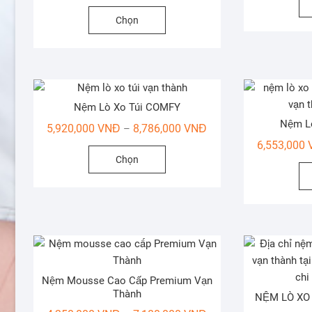
giá:
chọn
Sản
Chọn
từ
có
phẩm
6,070,000 VNĐ
thể
này
đến
được
có
26,620,000 VNĐ
chọn
nhiều
trên
biến
trang
Nệm Lò Xo Túi COMFY
thể.
sản
Nệm L
Khoảng
Các
5,920,000
VNĐ
8,786,000
VNĐ
–
phẩm
giá:
tùy
6,553,000
Sản
Chọn
từ
chọn
phẩm
5,920,000 VNĐ
có
này
đến
thể
có
8,786,000 VNĐ
được
nhiều
chọn
biến
trên
thể.
trang
Các
sản
Nệm Mousse Cao Cấp Premium Vạn
tùy
Thành
phẩm
NỆM LÒ XO
chọn