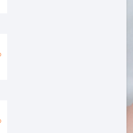
từ
3,210,000 VNĐ
đến
9,050,000 VNĐ
Khoảng
Đ
giá:
từ
5,485,000 VNĐ
đến
8,205,000 VNĐ
Khoảng
Đ
giá: