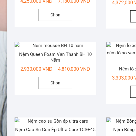
Khoảng
4,250,000
VNĐ
7,180,000
VNĐ
–
có
4,372,000
giá:
thể
Sản
Chọn
từ
được
phẩm
4,250,000 VNĐ
chọn
này
đến
trên
có
7,180,000 VNĐ
trang
nhiều
sản
biến
phẩm
thể.
Nệm Queen Foam Vạn Thành BH 10
Năm
Các
Khoảng
tùy
Nệm lò 
2,930,000
VNĐ
4,810,000
VNĐ
–
giá:
chọn
3,303,000
Sản
Chọn
từ
có
phẩm
2,930,000 VNĐ
thể
này
đến
được
có
4,810,000 VNĐ
chọn
nhiều
trên
biến
trang
thể.
sản
Các
Nệm Cao Su Gòn Ép Ultra Care 1CS+4G
Nệm Bông 
phẩm