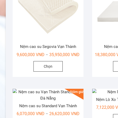
Nệm cao su Segovia Vạn Thành
Nệm ca
Khoảng
9,600,000
VNĐ
35,950,000
VNĐ
18,380,000
–
giá:
Sản
Chọn
từ
phẩm
9,600,000 VNĐ
này
đến
có
35,950,000 VNĐ
nhiều
Giảm giá!
biến
Nệm Lò Xo 
thể.
Nệm cao su Standard Vạn Thành
Các
7,122,000
Khoảng
tùy
6,070,000
VNĐ
26,620,000
VNĐ
–