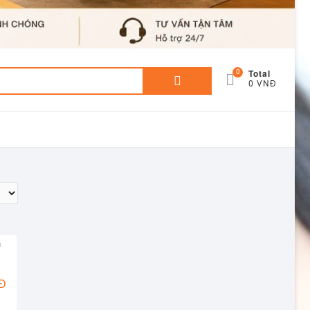
Total
0
Tìm
0 VNĐ
kiếm:
Khoảng
Đ
giá: