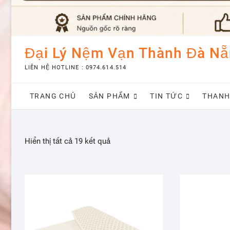
Đại Lý Nệm Vạn Thành Đà N
LIÊN HỆ HOTLINE : 0974.614.514
TRANG CHỦ
SẢN PHẨM
TIN TỨC
THANH
Đã
Hiển thị tất cả 19 kết quả
sắp
xếp
theo
giá:
cao
đến
thấp