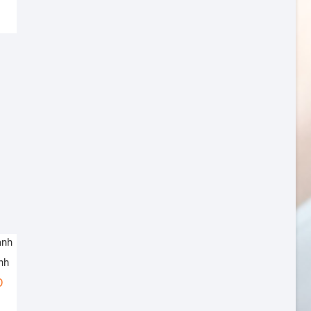
từ
7,930,000 VNĐ
đến
27,030,000 VNĐ
nh
Khoảng
Đ
giá: