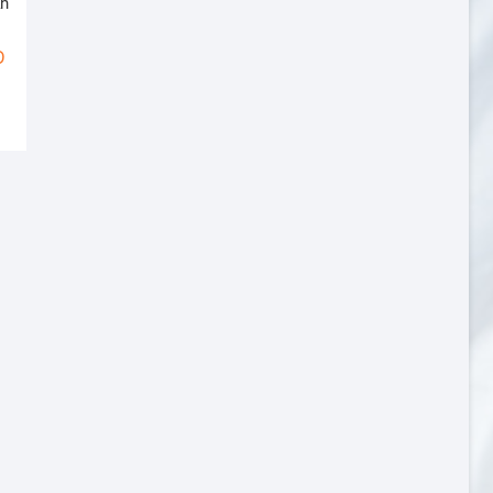
ạn
Khoảng
Đ
giá:
từ
1,960,000 VNĐ
đến
2,660,000 VNĐ