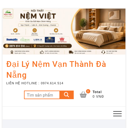
Skip
to
content
Đại Lý Nệm Vạn Thành Đà
Nẵng
LIÊN HỆ HOTLINE : 0974.614.514
0
Total
Tìm
0 VNĐ
kiếm: